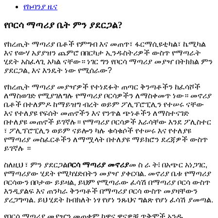
የኩባንያ ዜና
የቦርሳ ማጣሪያ ቤት ምን ያደርጋል?
የከረጢት ማጣሪያ ቤቶች የምግብ እና መጠጥ፣ ፋርማሲዩቲካል፣ ኬሚካል
እና የውሃ አያያዝን ጨምሮ በበርካታ ኢንዱስትሪዎች ውስጥ የማጣራት
ሂደት አስፈላጊ አካል ናቸው። ነገር ግን የቦርሳ ማጣሪያ መያዣ በትክክል ምን
ያደርጋል, እና እንዴት ነው የሚሰራው?
የከረጢት ማጣሪያ መያዣዎች የተነደፉት ጠጣር ቅንጣቶችን ከፈሳሾች
ለማስወገድ የሚያገለግሉ የማጣሪያ ቦርሳዎችን ለማስቀመጥ ነው። መኖሪያ
ቤቶች በተለምዶ ከማይዝግ ብረት ወይም ፖሊፕሮፒሊን የተሠሩ ናቸው
እና የተለያዩ የፍሰት መጠኖችን እና የንጥል ጭነቶችን ለማስተናገድ
በተለያዩ መጠኖች ይገኛሉ። የማጣሪያ ቦርሳዎች እራሳቸው እንደ ፖሊስተር
፣ ፖሊፕሮፒሊን ወይም ናይሎን ካሉ ቁሳቁሶች የተሠሩ እና የተለያዩ
የማጣሪያ መስፈርቶችን ለማሟላት በተለያዩ ማይክሮን ደረጃዎች ውስጥ
ይገኛሉ ።
ስለዚህ ፣ ምን ያደርጋል
ቦርሳ ማጣሪያ መኖሪያ
መ ስ ራ ት፧ በአጭር አነጋገር,
የማጣሪያው ሂደት የሚካሄድበትን መያዣ ያቀርባል. መኖሪያ ቤቱ የማጣሪያ
ቦርሳውን በቦታው ይይዛል, ይህም የሚጣራው ፈሳሽ በማጣሪያ ቦርሳ ውስጥ
እንዲያልፍ እና ጠንካራ ቅንጣቶች በማጣሪያ ቦርሳ ውስጥ መያዛቸውን
ያረጋግጣል. ይህ ሂደት ከብክለት ነፃ የሆነ ንጹህና ግልጽ የሆነ ፈሳሽ ያመጣል.
የቦርሳ ማጣሪያ መያዣን መጠቀም ከዋና ዋናዎቹ ጥቅሞች አንዱ