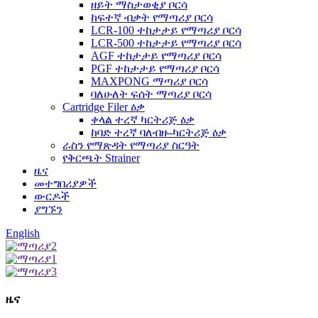
ዘይት ማስታወቂያ ቦርሳ
ከፍተኛ ብቃት የማጣሪያ ቦርሳ
LCR-100 ተከታታይ የማጣሪያ ቦርሳ
LCR-500 ተከታታይ የማጣሪያ ቦርሳ
AGF ተከታታይ የማጣሪያ ቦርሳ
PGF ተከታታይ የማጣሪያ ቦርሳ
MAXPONG ማጣሪያ ቦርሳ
ባለሁለት ፍሰት ማጣሪያ ቦርሳ
Cartridge Filer ዕቃ
ቀላል ተረኛ ካርትሪጅ ዕቃ
ከባድ ተረኛ ባለብዙ-ካርትሪጅ ዕቃ
ራስን የማጽዳት የማጣሪያ ስርዓት
የቅርጫት Strainer
ዜና
መተግበሪያዎች
ውርዶች
ያግኙን
English
ዜና