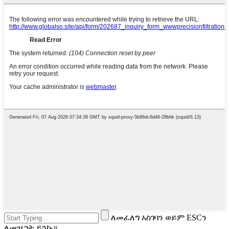
ለመፈለግ አስገባን ወይም ESCን
ለመዝጋት ይንኩ።