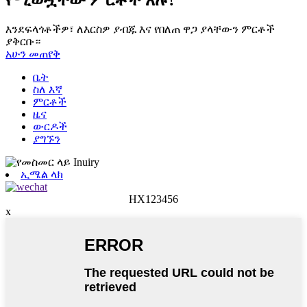
እንደፍላጎቶችዎ፣ ለእርስዎ ያብጁ እና የበለጠ ዋጋ ያላቸውን ምርቶች
ያቅርቡ።
አሁን መጠየቅ
ቤት
ስለ እኛ
ምርቶች
ዜና
ውርዶች
ያግኙን
ኢሜል ላክ
HX123456
x