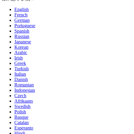
English
French
German
Portuguese
Spanish
Russian
Japanese
Korean
Arabic
Irish
Greek
Turkish
Italian
Danish
Romanian
Indonesian
Czech
Afrikaans
Swedish
Polish
Basque
Catalan
Esperanto
Hindi