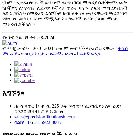
ህክምና ኢንዱስትሪዎች ውስጥም ይሁኑ፣
ቦርሳ ማጣሪያ ቤቶች
የማጣራት
ግቦችዎን ለማሳካት ሊረዳዎ ይችላል. ጥራት ባለው የቦርሳ ማጣሪያ ቤቶች
ላይ ኢንቬስት በማድረግ ፈሳሾችዎ ከብክለት ነጻ መሆናቸውን ማረጋገጥ፣
የቁጥጥር መስፈርቶችን ማሟላት እና ከፍተኛ ጥራት ያለው ምርት
ማቅረብ ይችላሉ።
የልጥፍ ጊዜ: የካቲት-28-2024
© የቅጂ መብት - 2010-2021፡ ሁሉም መብቶች የተጠበቁ ናቸው።
ትኩስ
ምርቶች
-
የጣቢያ ካርታ
-
ከፍተኛ ብሎግ
-
ከፍተኛ ፍለጋ
አግኙን።
ሕንፃ ቁጥር 1፣ ቁጥር 225 ሁፋ መንገድ፣ ፌንግሺያን አውራጃ፣
ሻንጋይ 201415፣ PRChina
sales@precisionfiltrationsh.com
ስልክ፡ +86-21-5923 8005
የሚወዷቸው ምርቶች አሉ?