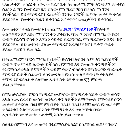
የአጠቃቀም ቀላልነት ነው. መኖሪያ ቤቱ ለተጠቃሚ ምቹ እንዲሆን የተቀየሰ
ሲሆን ፈጣን የመክፈቻ ዘዴ ያለው የማጣሪያ ቦርሳ በቀላሉ ማግኘት
ያስችላል። ይህ የማጣሪያ ከረጢቶች በንጥረ ነገሮች ሲሞሉ መተካት ቀላል
ያደርገዋል, የመቀነስ ጊዜን ይቀንሳል እና የጥገና ወጪዎችን ይቀንሳል.
ለመጠቀም ቀላል ከመሆኑ በተጨማሪ,
ቦርሳ ማጣሪያ ቤቶች
ከፍተኛ
ቅልጥፍናን እና አስተማማኝነትን ያቅርቡ. የቤቱን ንድፍ በማጣራት ቦርሳ
ውስጥ የፈሳሽ ፍሰትን እንኳን ሳይቀር ያረጋግጣል, የማጣሪያውን ሂደት ከፍ
ያደርገዋል. ይህ ወጥነት ያለው የማጣሪያ አፈፃፀም እና ከፍተኛ ጥራት
ያለው ፍሳሽን ያመጣል.
በተጨማሪም የቦርሳ ማጣሪያ ቤቶች ሁለገብ እና በተለያዩ አፕሊኬሽኖች
ውስጥ ጥቅም ላይ ሊውሉ ይችላሉ. የምግብ እና የመጠጥ ቅንጣቶችን፣
የፋርማሲዩቲካል ቆሻሻዎችን ወይም የውሃ ብክለትን በማስወገድ የከረጢት
ማጣሪያ ቤቶች ስራውን ያከናውናሉ። የእነሱ ተለዋዋጭነት የተለያዩ
የማጣሪያ ፍላጎቶች ላላቸው ኢንዱስትሪዎች ተወዳጅ ምርጫ
ያደርጋቸዋል።
በማጠቃለያው, የቦርሳ ማጣሪያ መያዣው በማጣራት ሂደት ውስጥ ወሳኝ
አካል ነው. በፈሳሽ ውስጥ ጠንካራ ቅንጣቶችን ለማጥመድ የማጣሪያ ቦርሳ
መያዣ ያቀርባል, በዚህም ምክንያት ንጹህ, ንጹህ ቆሻሻ ውሃ. የአጠቃቀም
ቀላልነቱ፣ ቅልጥፍናው፣ አስተማማኝነቱ እና ሁለገብነቱ በብዙ
ኢንዱስትሪዎች ውስጥ ጠቃሚ እሴት ያደርገዋል።
ስለዚህ በምግብ እና መጠጥ፣ በፋርማሲዩቲካል፣ በኬሚካል ወይም በውሃ