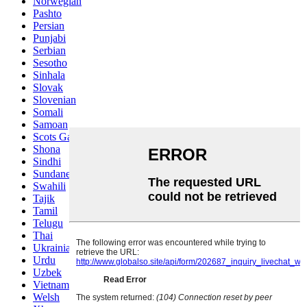
Norwegian
Pashto
Persian
Punjabi
Serbian
Sesotho
Sinhala
Slovak
Slovenian
Somali
Samoan
Scots Gaelic
Shona
Sindhi
Sundanese
Swahili
Tajik
Tamil
Telugu
Thai
Ukrainian
Urdu
Uzbek
Vietnamese
Welsh