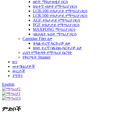
ዘይት ማስታወቂያ ቦርሳ
ከፍተኛ ብቃት የማጣሪያ ቦርሳ
LCR-100 ተከታታይ የማጣሪያ ቦርሳ
LCR-500 ተከታታይ የማጣሪያ ቦርሳ
AGF ተከታታይ የማጣሪያ ቦርሳ
PGF ተከታታይ የማጣሪያ ቦርሳ
MAXPONG ማጣሪያ ቦርሳ
ባለሁለት ፍሰት ማጣሪያ ቦርሳ
Cartridge Filer ዕቃ
ቀላል ተረኛ ካርትሪጅ ዕቃ
ከባድ ተረኛ ባለብዙ-ካርትሪጅ ዕቃ
ራስን የማጽዳት የማጣሪያ ስርዓት
የቅርጫት Strainer
ዜና
መተግበሪያዎች
ውርዶች
ያግኙን
English
ምድቦች