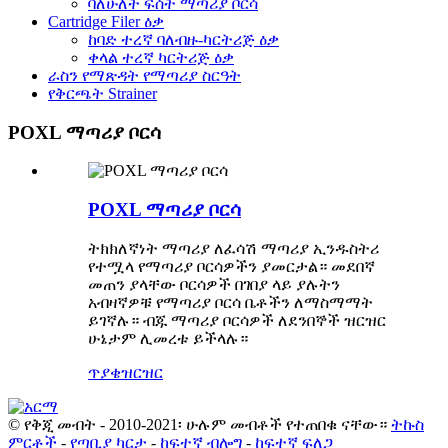
ባለሁለት ፍሰት ማጣሪያ ቦርሳ
Cartridge Filer ዕቃ
ከባድ ተረኛ ባለብዙ-ካርትሪጅ ዕቃ
ቀላል ተረኛ ካርትሪጅ ዕቃ
ራስን የማጽዳት የማጣሪያ ስርዓት
የቅርጫት Strainer
POXL ማጣሪያ ቦርሳ
POXL ማጣሪያ ቦርሳ
ትክክለኛነት ማጣሪያ ለፈሳሽ ማጣሪያ ኢንዱስትሪ
የተሟላ የማጣሪያ ቦርሳዎችን ያመርታል። መደበኛ
መጠን ያላቸው ቦርሳዎች በገበያ ላይ ያሉትን
አብዛኛዎቹ የማጣሪያ ቦርሳ ቤቶችን ለማስማማት
ይገኛሉ። ብጁ ማጣሪያ ቦርሳዎች ለደንበኞች ዝርዝር
ሁኔታም ሊመረቱ ይችላሉ።
ጥያቄ
ዝርዝር
© የቅጂ መብት - 2010-2021፡ ሁሉም መብቶች የተጠበቁ ናቸው።
ትኩስ
ምርቶች
-
የጣቢያ ካርታ
-
ከፍተኛ ብሎግ
-
ከፍተኛ ፍለጋ