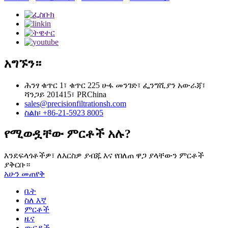
አግኙን።
ሕንፃ ቁጥር 1፣ ቁጥር 225 ሁፋ መንገድ፣ ፌንግሺያን አውራጃ፣
ሻንጋይ 201415፣ PRChina
sales@precisionfiltrationsh.com
ስልክ፡ +86-21-5923 8005
የሚወዷቸው ምርቶች አሉ?
እንደፍላጎቶችዎ፣ ለእርስዎ ያብጁ እና የበለጠ ዋጋ ያላቸውን ምርቶች
ያቅርቡ።
አሁን መጠየቅ
ቤት
ስለ እኛ
ምርቶች
ዜና
ውርዶች