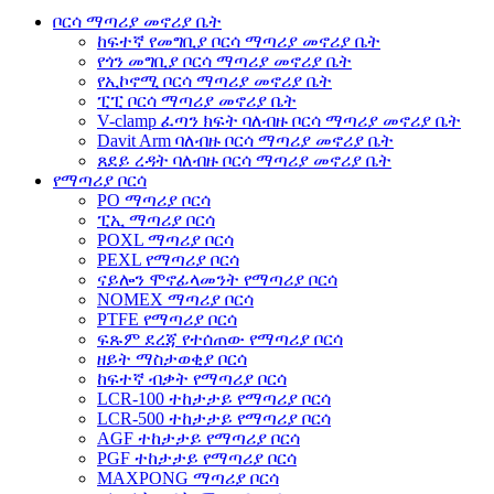
ቦርሳ ማጣሪያ መኖሪያ ቤት
ከፍተኛ የመግቢያ ቦርሳ ማጣሪያ መኖሪያ ቤት
የጎን መግቢያ ቦርሳ ማጣሪያ መኖሪያ ቤት
የኢኮኖሚ ቦርሳ ማጣሪያ መኖሪያ ቤት
ፒፒ ቦርሳ ማጣሪያ መኖሪያ ቤት
V-clamp ፈጣን ክፍት ባለብዙ ቦርሳ ማጣሪያ መኖሪያ ቤት
Davit Arm ባለብዙ ቦርሳ ማጣሪያ መኖሪያ ቤት
ጸደይ ረዳት ባለብዙ ቦርሳ ማጣሪያ መኖሪያ ቤት
የማጣሪያ ቦርሳ
PO ማጣሪያ ቦርሳ
ፒኢ ማጣሪያ ቦርሳ
POXL ማጣሪያ ቦርሳ
PEXL የማጣሪያ ቦርሳ
ናይሎን ሞኖፊላመንት የማጣሪያ ቦርሳ
NOMEX ማጣሪያ ቦርሳ
PTFE የማጣሪያ ቦርሳ
ፍጹም ደረጃ የተሰጠው የማጣሪያ ቦርሳ
ዘይት ማስታወቂያ ቦርሳ
ከፍተኛ ብቃት የማጣሪያ ቦርሳ
LCR-100 ተከታታይ የማጣሪያ ቦርሳ
LCR-500 ተከታታይ የማጣሪያ ቦርሳ
AGF ተከታታይ የማጣሪያ ቦርሳ
PGF ተከታታይ የማጣሪያ ቦርሳ
MAXPONG ማጣሪያ ቦርሳ