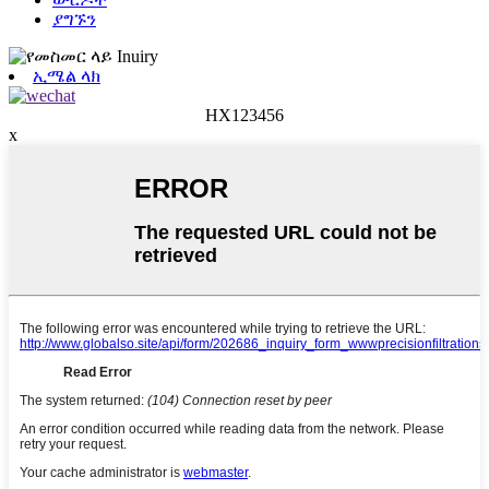
ያግኙን
ኢሜል ላክ
HX123456
x