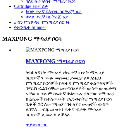
ባለሁለት ፍሰት ማጣሪያ ቦርሳ
Cartridge Filer ዕቃ
ከባድ ተረኛ ባለብዙ-ካርትሪጅ ዕቃ
ቀላል ተረኛ ካርትሪጅ ዕቃ
ራስን የማጽዳት የማጣሪያ ስርዓት
የቅርጫት Strainer
MAXPONG ማጣሪያ ቦርሳ
MAXPONG ማጣሪያ ቦርሳ
ትክክለኛነት ማጣሪያ የከፍተኛ ብቃት ማጣሪያ
ቦርሳዎችን ሙሉ መስመር ያመርታል። እነዚህ
የማጣሪያ ቦርሳዎች ከፍተኛ የማጣሪያ ቅልጥፍናዎች
በሚያስፈልጉባቸው መተግበሪያዎች ውስጥ ውጤታማ
ናቸው። ሁሉም ከፍተኛ ቅልጥፍና ያላቸው የማጣሪያ
ከረጢቶች ከተለመዱት የኢንዱስትሪ ማጣሪያ ቦርሳ
ቤቶች ጋር ለመገጣጠም በተለያዩ መጠኖች ውስጥ
ይገኛሉ። ብጁ መጠን ከፍተኛ ብቃት ማጣሪያ
ቦርሳዎች ሊመረቱ ይችላሉ.
ጥያቄ
ዝርዝር