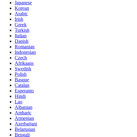
Japanese
Korean
Arabic
Irish
Greek
Turkish
Italian
Danish
Romanian
Indonesian
Czech
Afrikaans
Swedish
Polish
Basque
Catalan
Esperanto
Hindi
Lao
Albanian
Amharic
Armenian
Azerbaijani
Belarusian
Bengali