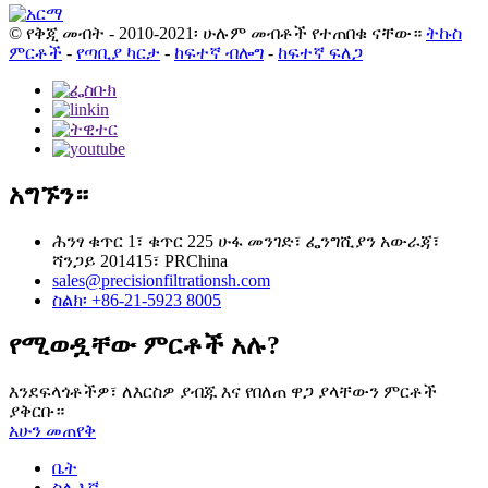
© የቅጂ መብት - 2010-2021፡ ሁሉም መብቶች የተጠበቁ ናቸው።
ትኩስ
ምርቶች
-
የጣቢያ ካርታ
-
ከፍተኛ ብሎግ
-
ከፍተኛ ፍለጋ
አግኙን።
ሕንፃ ቁጥር 1፣ ቁጥር 225 ሁፋ መንገድ፣ ፌንግሺያን አውራጃ፣
ሻንጋይ 201415፣ PRChina
sales@precisionfiltrationsh.com
ስልክ፡ +86-21-5923 8005
የሚወዷቸው ምርቶች አሉ?
እንደፍላጎቶችዎ፣ ለእርስዎ ያብጁ እና የበለጠ ዋጋ ያላቸውን ምርቶች
ያቅርቡ።
አሁን መጠየቅ
ቤት
ስለ እኛ