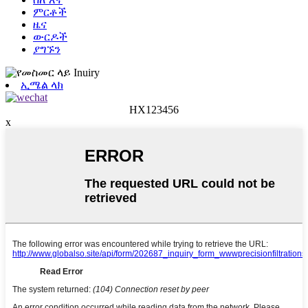
ምርቶች
ዜና
ውርዶች
ያግኙን
ኢሜል ላክ
HX123456
x