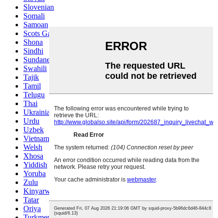
Slovenian
Somali
Samoan
Scots Gaelic
Shona
Sindhi
Sundanese
Swahili
Tajik
Tamil
Telugu
Thai
Ukrainian
Urdu
Uzbek
Vietnamese
Welsh
Xhosa
Yiddish
Yoruba
Zulu
Kinyarwanda
Tatar
Oriya
Turkmen