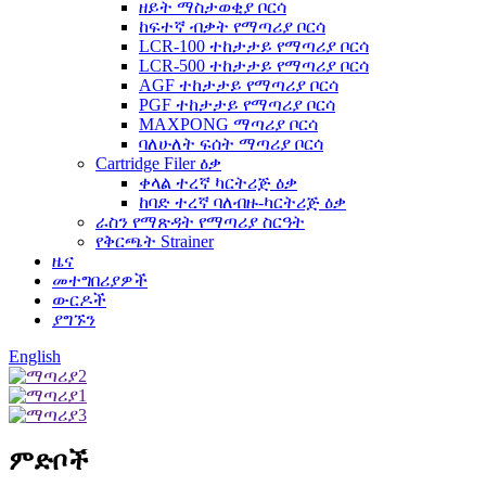
ዘይት ማስታወቂያ ቦርሳ
ከፍተኛ ብቃት የማጣሪያ ቦርሳ
LCR-100 ተከታታይ የማጣሪያ ቦርሳ
LCR-500 ተከታታይ የማጣሪያ ቦርሳ
AGF ተከታታይ የማጣሪያ ቦርሳ
PGF ተከታታይ የማጣሪያ ቦርሳ
MAXPONG ማጣሪያ ቦርሳ
ባለሁለት ፍሰት ማጣሪያ ቦርሳ
Cartridge Filer ዕቃ
ቀላል ተረኛ ካርትሪጅ ዕቃ
ከባድ ተረኛ ባለብዙ-ካርትሪጅ ዕቃ
ራስን የማጽዳት የማጣሪያ ስርዓት
የቅርጫት Strainer
ዜና
መተግበሪያዎች
ውርዶች
ያግኙን
English
ምድቦች