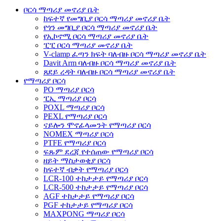
ቦርሳ ማጣሪያ መኖሪያ ቤት
ከፍተኛ የመግቢያ ቦርሳ ማጣሪያ መኖሪያ ቤት
የጎን መግቢያ ቦርሳ ማጣሪያ መኖሪያ ቤት
የኢኮኖሚ ቦርሳ ማጣሪያ መኖሪያ ቤት
ፒፒ ቦርሳ ማጣሪያ መኖሪያ ቤት
V-clamp ፈጣን ክፍት ባለብዙ ቦርሳ ማጣሪያ መኖሪያ ቤት
Davit Arm ባለብዙ ቦርሳ ማጣሪያ መኖሪያ ቤት
ጸደይ ረዳት ባለብዙ ቦርሳ ማጣሪያ መኖሪያ ቤት
የማጣሪያ ቦርሳ
PO ማጣሪያ ቦርሳ
ፒኢ ማጣሪያ ቦርሳ
POXL ማጣሪያ ቦርሳ
PEXL የማጣሪያ ቦርሳ
ናይሎን ሞኖፊላመንት የማጣሪያ ቦርሳ
NOMEX ማጣሪያ ቦርሳ
PTFE የማጣሪያ ቦርሳ
ፍጹም ደረጃ የተሰጠው የማጣሪያ ቦርሳ
ዘይት ማስታወቂያ ቦርሳ
ከፍተኛ ብቃት የማጣሪያ ቦርሳ
LCR-100 ተከታታይ የማጣሪያ ቦርሳ
LCR-500 ተከታታይ የማጣሪያ ቦርሳ
AGF ተከታታይ የማጣሪያ ቦርሳ
PGF ተከታታይ የማጣሪያ ቦርሳ
MAXPONG ማጣሪያ ቦርሳ