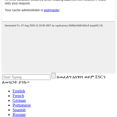
ለመፈለግ አስገባን ወይም ESCን
ለመዝጋት ይንኩ።
English
French
German
Portuguese
Spanish
Russian