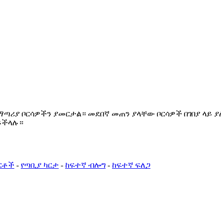
ጣሪያ ቦርሳዎችን ያመርታል። መደበኛ መጠን ያላቸው ቦርሳዎች በገበያ ላይ 
ይችላሉ።
ርቶች
-
የጣቢያ ካርታ
-
ከፍተኛ ብሎግ
-
ከፍተኛ ፍለጋ