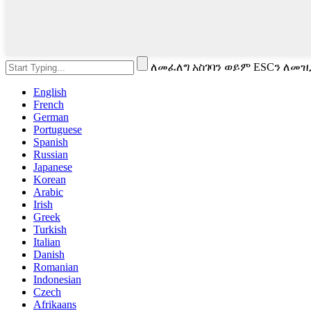
ለመፈለግ አስገባን ወይም ESCን ለመዝ
English
French
German
Portuguese
Spanish
Russian
Japanese
Korean
Arabic
Irish
Greek
Turkish
Italian
Danish
Romanian
Indonesian
Czech
Afrikaans