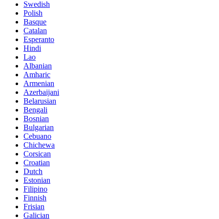
Swedish
Polish
Basque
Catalan
Esperanto
Hindi
Lao
Albanian
Amharic
Armenian
Azerbaijani
Belarusian
Bengali
Bosnian
Bulgarian
Cebuano
Chichewa
Corsican
Croatian
Dutch
Estonian
Filipino
Finnish
Frisian
Galician