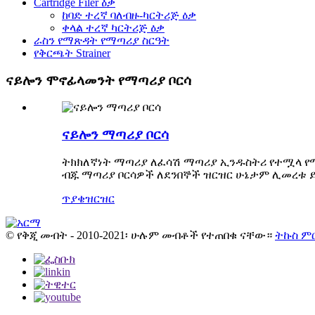
Cartridge Filer ዕቃ
ከባድ ተረኛ ባለብዙ-ካርትሪጅ ዕቃ
ቀላል ተረኛ ካርትሪጅ ዕቃ
ራስን የማጽዳት የማጣሪያ ስርዓት
የቅርጫት Strainer
ናይሎን ሞኖፊላመንት የማጣሪያ ቦርሳ
ናይሎን ማጣሪያ ቦርሳ
ትክክለኛነት ማጣሪያ ለፈሳሽ ማጣሪያ ኢንዱስትሪ የተሟላ የማ
ብጁ ማጣሪያ ቦርሳዎች ለደንበኞች ዝርዝር ሁኔታም ሊመረቱ 
ጥያቄ
ዝርዝር
© የቅጂ መብት - 2010-2021፡ ሁሉም መብቶች የተጠበቁ ናቸው።
ትኩስ ም