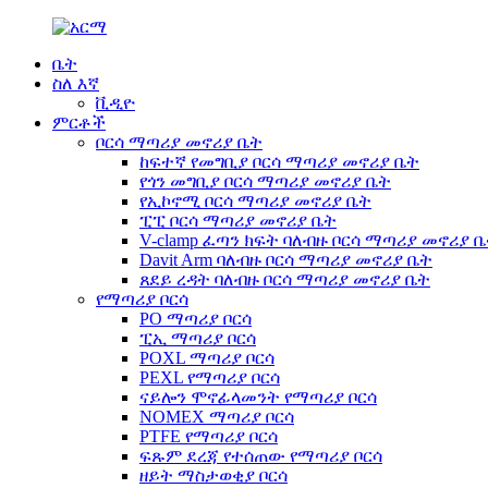
ቤት
ስለ እኛ
ቪዲዮ
ምርቶች
ቦርሳ ማጣሪያ መኖሪያ ቤት
ከፍተኛ የመግቢያ ቦርሳ ማጣሪያ መኖሪያ ቤት
የጎን መግቢያ ቦርሳ ማጣሪያ መኖሪያ ቤት
የኢኮኖሚ ቦርሳ ማጣሪያ መኖሪያ ቤት
ፒፒ ቦርሳ ማጣሪያ መኖሪያ ቤት
V-clamp ፈጣን ክፍት ባለብዙ ቦርሳ ማጣሪያ መኖሪያ 
Davit Arm ባለብዙ ቦርሳ ማጣሪያ መኖሪያ ቤት
ጸደይ ረዳት ባለብዙ ቦርሳ ማጣሪያ መኖሪያ ቤት
የማጣሪያ ቦርሳ
PO ማጣሪያ ቦርሳ
ፒኢ ማጣሪያ ቦርሳ
POXL ማጣሪያ ቦርሳ
PEXL የማጣሪያ ቦርሳ
ናይሎን ሞኖፊላመንት የማጣሪያ ቦርሳ
NOMEX ማጣሪያ ቦርሳ
PTFE የማጣሪያ ቦርሳ
ፍጹም ደረጃ የተሰጠው የማጣሪያ ቦርሳ
ዘይት ማስታወቂያ ቦርሳ