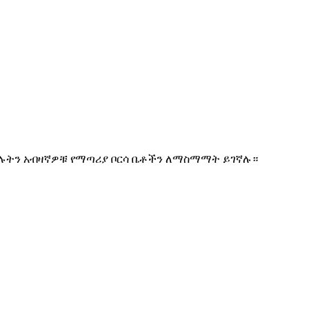
ያሉትን አብዛኛዎቹ የማጣሪያ ቦርሳ ቤቶችን ለማስማማት ይገኛሉ።