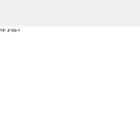
ጋት ይንኩ።