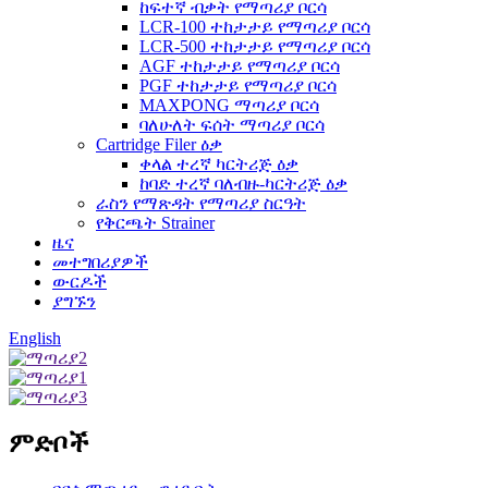
ከፍተኛ ብቃት የማጣሪያ ቦርሳ
LCR-100 ተከታታይ የማጣሪያ ቦርሳ
LCR-500 ተከታታይ የማጣሪያ ቦርሳ
AGF ተከታታይ የማጣሪያ ቦርሳ
PGF ተከታታይ የማጣሪያ ቦርሳ
MAXPONG ማጣሪያ ቦርሳ
ባለሁለት ፍሰት ማጣሪያ ቦርሳ
Cartridge Filer ዕቃ
ቀላል ተረኛ ካርትሪጅ ዕቃ
ከባድ ተረኛ ባለብዙ-ካርትሪጅ ዕቃ
ራስን የማጽዳት የማጣሪያ ስርዓት
የቅርጫት Strainer
ዜና
መተግበሪያዎች
ውርዶች
ያግኙን
English
ምድቦች