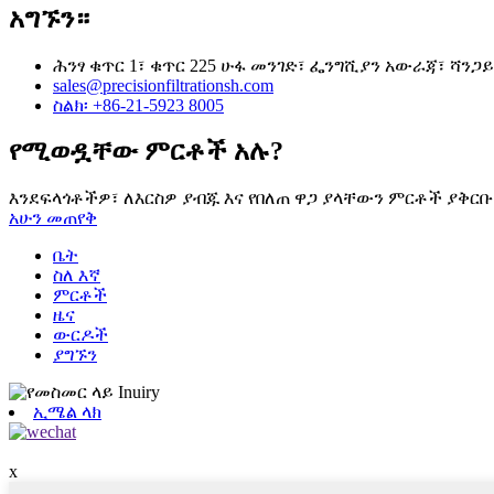
አግኙን።
ሕንፃ ቁጥር 1፣ ቁጥር 225 ሁፋ መንገድ፣ ፌንግሺያን አውራጃ፣ ሻንጋይ 
sales@precisionfiltrationsh.com
ስልክ፡ +86-21-5923 8005
የሚወዷቸው ምርቶች አሉ?
እንደፍላጎቶችዎ፣ ለእርስዎ ያብጁ እና የበለጠ ዋጋ ያላቸውን ምርቶች ያቅርቡ
አሁን መጠየቅ
ቤት
ስለ እኛ
ምርቶች
ዜና
ውርዶች
ያግኙን
ኢሜል ላክ
x