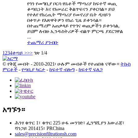
የጎን የመግቢያ ቦርሳ የቤቶች ማጣሪያ ከፍተኛ ወጪ
ቆጣቢነት እና የአሠራር ቅልጥፍናን ያቀርባል። ይህ
የተለየ የከረጢት ማጣሪያ የመኖሪያ ቤት ዲዛይን
በቀጥታ የእጽዋትዎን የስራ ጊዜ ይቀንሳል።
በተጨማሪም አጠቃላይ የጥገና ወጪዎችን ይቀንሳል,
ይህም ለብዙ ኢንዱስትሪዎች ብልጥ ምርጫ ያደርገዋል
...
ተጨማሪ ያንብቡ
1
2
3
4
ቀጣይ >
>>
ገጽ 1/4
© የቅጂ መብት - 2010-2021፡ ሁሉም መብቶች የተጠበቁ ናቸው።
ትኩስ
ምርቶች
-
የጣቢያ ካርታ
-
ከፍተኛ ብሎግ
-
ከፍተኛ ፍለጋ
አግኙን።
ሕንፃ ቁጥር 1፣ ቁጥር 225 ሁፋ መንገድ፣ ፌንግሺያን አውራጃ፣
ሻንጋይ 201415፣ PRChina
sales@precisionfiltrationsh.com