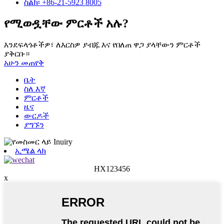
ስልክ፡ +86-21-5923 8005
የሚወዷቸው ምርቶች አሉ?
እንደፍላጎቶችዎ፣ ለእርስዎ ያብጁ እና የበለጠ ዋጋ ያላቸውን ምርቶች
ያቅርቡ።
አሁን መጠየቅ
ቤት
ስለ እኛ
ምርቶች
ዜና
ውርዶች
ያግኙን
ኢሜል ላክ
HX123456
x