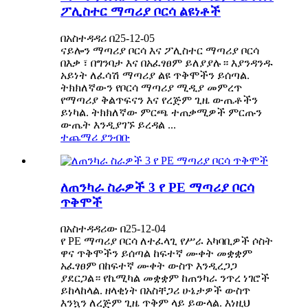
ፖሊስተር ማጣሪያ ቦርሳ ልዩነቶች
በአስተዳዳሪ በ25-12-05
ናይሎን ማጣሪያ ቦርሳ እና ፖሊስተር ማጣሪያ ቦርሳ
በእቃ ፣ በግንባታ እና በአፈፃፀም ይለያያሉ። እያንዳንዱ
አይነት ለፈሳሽ ማጣሪያ ልዩ ጥቅሞችን ይሰጣል.
ትክክለኛውን የቦርሳ ማጣሪያ ሚዲያ መምረጥ
የማጣሪያ ቅልጥፍናን እና የረጅም ጊዜ ውጤቶችን
ይነካል. ትክክለኛው ምርጫ ተጠቃሚዎች ምርጡን
ውጤት እንዲያገኙ ይረዳል ...
ተጨማሪ ያንብቡ
ለጠንካራ ስራዎች 3 የ PE ማጣሪያ ቦርሳ
ጥቅሞች
በአስተዳዳሪው በ25-12-04
የ PE ማጣሪያ ቦርሳ ለተፈላጊ የሥራ አካባቢዎች ሶስት
ዋና ጥቅሞችን ይሰጣል ከፍተኛ ሙቀት መቋቋም
አፈፃፀም በከፍተኛ ሙቀት ውስጥ እንዲረጋጋ
ያደርጋል። የኬሚካል መቋቋም ከጠንካራ ንጥረ ነገሮች
ይከላከላል. ዘላቂነት በአስቸጋሪ ሁኔታዎች ውስጥ
እንኳን ለረጅም ጊዜ ጥቅም ላይ ይውላል. እነዚህ