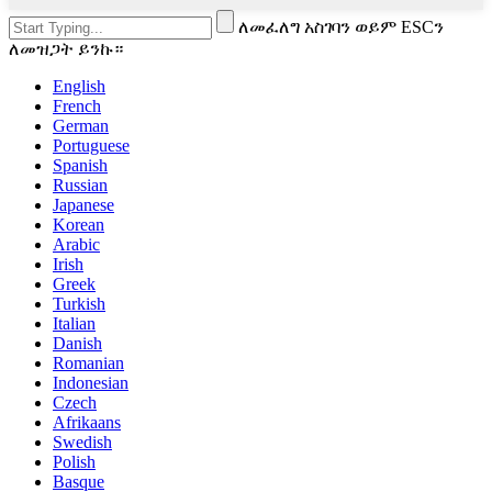
ለመፈለግ አስገባን ወይም ESCን
ለመዝጋት ይንኩ።
English
French
German
Portuguese
Spanish
Russian
Japanese
Korean
Arabic
Irish
Greek
Turkish
Italian
Danish
Romanian
Indonesian
Czech
Afrikaans
Swedish
Polish
Basque