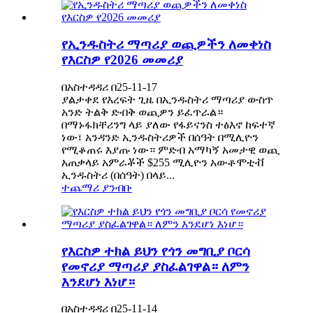
የኢንዱስትሪ ማጣሪያ ወጪዎችን ለመቀነስ
የእርስዎ የ2026 መመሪያ
በአስተዳዳሪ በ25-11-17
ያልታቀደ የእረፍት ጊዜ በኢንዱስትሪ ማጣሪያ ውስጥ
አንድ ትልቅ ድብቅ ወጪዎን ይፈጥራል።
በማኑፋክቸሪንግ ላይ ያለው የፋይናንስ ተፅእኖ ከፍተኛ
ነው፣ አንዳንድ ኢንዱስትሪዎች በሰዓት በሚሊዮን
የሚቆጠሩ እያጡ ነው። ምድብ አማካኝ አመታዊ ወጪ
አጠቃላይ አምራቾች $255 ሚሊዮን አውቶሞቲቭ
ኢንዱስትሪ (በሰዓት) በላይ...
ተጨማሪ ያንብቡ
የእርስዎ ተክል ይህን የጎን መግቢያ ቦርሳ
የመኖሪያ ማጣሪያ ያስፈልገዋል። ለምን
እንደሆነ እነሆ።
በአስተዳዳሪ በ25-11-14