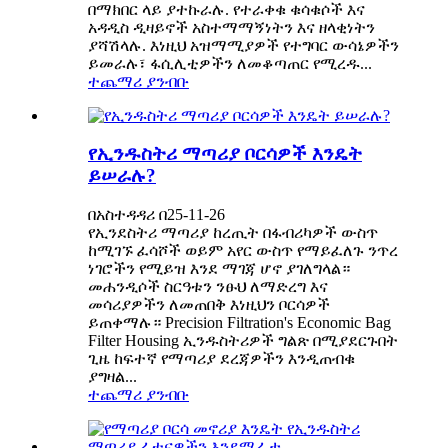
በማክበር ላይ ያተኩራሉ. የተራቀቁ ቁሳቁሶች እና
አዳዲስ ዲዛይኖች አስተማማኝነትን እና ዘላቂነትን
ያሻሽላሉ. እነዚህ አዝማሚያዎች የተግባር ውሳኔዎችን
ይመራሉ፣ ፋሲሊቲዎችን ለመቆጣጠር የሚረዱ...
ተጨማሪ ያንብቡ
የኢንዱስትሪ ማጣሪያ ቦርሳዎች እንዴት
ይሠራሉ?
በአስተዳዳሪ በ25-11-26
የኢንደስትሪ ማጣሪያ ከረጢት በፋብሪካዎች ውስጥ
ከሚገኙ ፈሳሾች ወይም አየር ውስጥ የማይፈለጉ ንጥረ
ነገሮችን የሚይዝ እንደ ማገጃ ሆኖ ያገለግላል።
መሐንዲሶች ስርዓቱን ንፁህ ለማድረግ እና
መሳሪያዎችን ለመጠበቅ እነዚህን ቦርሳዎች
ይጠቀማሉ። Precision Filtration's Economic Bag
Filter Housing ኢንዱስትሪዎች ግልጽ በሚያደርጉበት
ጊዜ ከፍተኛ የማጣሪያ ደረጃዎችን እንዲጠብቁ
ያግዛል...
ተጨማሪ ያንብቡ