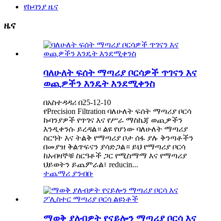
የኩባንያ ዜና
ዜና
ባለሁለት ፍሰት ማጣሪያ ቦርሳዎች ጥገናን እና
ወጪዎችን እንዴት እንደሚቀንስ
በአስተዳዳሪ በ25-12-10
የPrecision Filtration ባለሁለት ፍሰት ማጣሪያ ቦርሳ
ኩባንያዎች የጥገና እና የሥራ ማስኬጃ ወጪዎችን
እንዲቀንሱ ይረዳል። ልዩ የሆነው ባለሁለት ማጣሪያ
ስርዓት እና ትልቅ የማጣሪያ ቦታ ሰፋ ያሉ ቅንጣቶችን
በመያዝ ቅልጥፍናን ያሳድጋል። ይህ የማጣሪያ ቦርሳ
ከአብዛኞቹ ስርዓቶች ጋር የሚስማማ እና የማጣሪያ
ህይወትን ይጨምራል፣ reducin...
ተጨማሪ ያንብቡ
ማወቅ ያለብዎት የናይሎን ማጣሪያ ቦርሳ እና