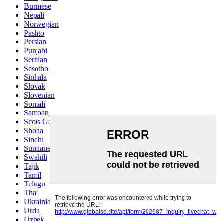
Burmese
Nepali
Norwegian
Pashto
Persian
Punjabi
Serbian
Sesotho
Sinhala
Slovak
Slovenian
Somali
Samoan
Scots Gaelic
Shona
Sindhi
Sundanese
Swahili
Tajik
Tamil
Telugu
Thai
Ukrainian
Urdu
Uzbek