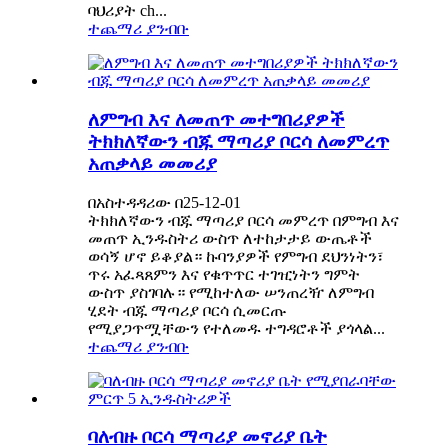
ባህሪያት ch...
ተጨማሪ ያንብቡ
ለምግብ እና ለመጠጥ መተግበሪያዎች
ትክክለኛውን ብጁ ማጣሪያ ቦርሳ ለመምረጥ
አጠቃላይ መመሪያ
በአስተዳዳሪው በ25-12-01
ትክክለኛውን ብጁ ማጣሪያ ቦርሳ መምረጥ በምግብ እና
መጠጥ ኢንዱስትሪ ውስጥ ለተከታታይ ውጤቶች
ወሳኝ ሆኖ ይቆያል። ኩባንያዎች የምግብ ደህንነትን፣
ጥሩ አፈጻጸምን እና የቁጥጥር ተገዢነትን ግምት
ውስጥ ያስገባሉ። የሚከተለው ሠንጠረዥ ለምግብ
ሂደት ብጁ ማጣሪያ ቦርሳ ሲመርጡ
የሚያጋጥሟቸውን የተለመዱ ተግዳሮቶች ያጎላል...
ተጨማሪ ያንብቡ
ባለብዙ ቦርሳ ማጣሪያ መኖሪያ ቤት