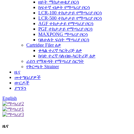
ዘይት ማስታወቂያ ቦርሳ
ከፍተኛ ብቃት የማጣሪያ ቦርሳ
LCR-100 ተከታታይ የማጣሪያ ቦርሳ
LCR-500 ተከታታይ የማጣሪያ ቦርሳ
AGF ተከታታይ የማጣሪያ ቦርሳ
PGF ተከታታይ የማጣሪያ ቦርሳ
MAXPONG ማጣሪያ ቦርሳ
ባለሁለት ፍሰት ማጣሪያ ቦርሳ
Cartridge Filer ዕቃ
ቀላል ተረኛ ካርትሪጅ ዕቃ
ከባድ ተረኛ ባለብዙ-ካርትሪጅ ዕቃ
ራስን የማጽዳት የማጣሪያ ስርዓት
የቅርጫት Strainer
ዜና
መተግበሪያዎች
ውርዶች
ያግኙን
English
ዜና