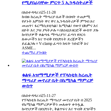
የሚያበራባቸው ምርጥ 5 ኢንዱስትሪዎች
በአስተዳዳሪ በ25-11-28
ከብዙ ከረጢት ማጣሪያ ቤቶች በብዛት ተጠቃሚ
የሆኑት አምስት ዋና ዋና ኢንዱስትሪዎች ምግብ እና
መጠጥ፣ ፋርማሲዩቲካል፣ ኬሚካል፣ የውሃ ህክምና እና
ዘይት እና ጋዝ ያካትታሉ። በእነዚህ ዘርፎች ውስጥ ያሉ
ኩባንያዎች ቀልጣፋ ማጣሪያን፣ ፈጣን የቦርሳ
ለውጦችን እና ጥብቅ የደህንነት ደረጃዎችን
ይፈልጋሉ። V-clamp ፈጣን ክፍት ንድፎች እና
ASME...
ተጨማሪ ያንብቡ
ቁልፍ አዝማሚያዎች የፕላስቲክ ከረጢት
ማጣሪያ መኖሪያ ቤት በኬሚካል ማምረቻ
ውስጥ
በአስተዳዳሪ በ25-11-27
የፕላስቲክ ከረጢት ማጣሪያ መኖሪያ ቤት በ 2025
የኬሚካል ማምረቻዎችን መለወጥ ቀጥሏል.
ኩባንያዎች በደህንነት, ቅልጥፍና እና ጥብቅ ደንቦችን