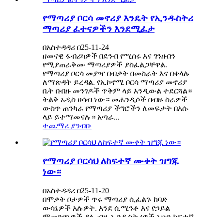
የማጣሪያ ቦርሳ መኖሪያ እንዴት የኢንዱስትሪ
ማጣሪያ ፈተናዎችን እንደሚፈታ
በአስተዳዳሪ በ25-11-24
ዘመናዊ ፋብሪካዎች በደንብ የሚሰሩ እና ገንዘብን
የሚያጠራቅሙ ማጣሪያዎች ያስፈልጋቸዋል.
የማጣሪያ ቦርሳ መያዣ በብቃት በመስራት እና በቀላሉ
ለማጽዳት ይረዳል. የኢኮኖሚ ቦርሳ ማጣሪያ መኖሪያ
ቤት በብዙ መንገዶች ጥቅም ላይ እንዲውል ተደርጓል።
ትልቅ አዲስ ሀሳብ ነው። መሐንዲሶች በብዙ ስራዎች
ውስጥ ጠንካራ የማጣሪያ ችግሮችን ለመፍታት በእሱ
ላይ ይተማመናሉ። አጣራ...
ተጨማሪ ያንብቡ
የማጣሪያ ቦርሳህ ለከፍተኛ ሙቀት ዝግጁ
ነው።
በአስተዳዳሪ በ25-11-20
በሞቃት ቦታዎች ጥሩ ማጣሪያ ሲፈልጉ ከባድ
ውሳኔዎች አሉዎት. እንደ ሲሚንቶ እና የኃይል
ማመንጫዎች ያሉ ብዙ ኢንዱስትሪዎች አሁን ከፍተኛ