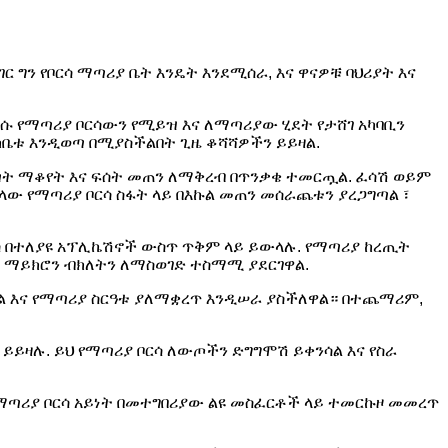
 ግን የቦርሳ ማጣሪያ ቤት እንዴት እንደሚሰራ, እና ዋናዎቹ ባህሪያት እና
 የማጣሪያ ቦርሳውን የሚይዝ እና ለማጣሪያው ሂደት የታሸገ አካባቢን
 ከቤቱ እንዲወጣ በሚያስችልበት ጊዜ ቆሻሻዎችን ይይዛል.
ጣት ማቆየት እና ፍሰት መጠን ለማቅረብ በጥንቃቄ ተመርጧል. ፈሳሽ ወይም
ላላው የማጣሪያ ቦርሳ ስፋት ላይ በእኩል መጠን መሰራጨቱን ያረጋግጣል ፣
ረስ በተለያዩ አፕሊኬሽኖች ውስጥ ጥቅም ላይ ይውላሉ. የማጣሪያ ከረጢት
ስ ማይክሮን ብክለትን ለማስወገድ ተስማሚ ያደርገዋል.
ግጣል እና የማጣሪያ ስርዓቱ ያለማቋረጥ እንዲሠራ ያስችለዋል። በተጨማሪም,
ይዛሉ. ይህ የማጣሪያ ቦርሳ ለውጦችን ድግግሞሽ ይቀንሳል እና የስራ
ማጣሪያ ቦርሳ አይነት በመተግበሪያው ልዩ መስፈርቶች ላይ ተመርኩዞ መመረጥ