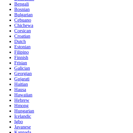
Bengali
Bosnian
Bulgarian
Cebuano
Chichewa
Corsican
Croatian
Dutch
Estonian
Filipino
Finnish
Frisian
Galician
Georgian
Gujarati
Haitian
Hausa
Hawaiian
Hebrew
Hmong
Hungarian
Icelandic
Igbo
Javanese
Kannada