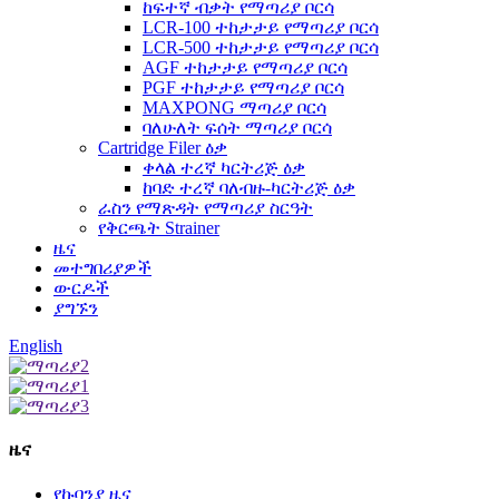
ከፍተኛ ብቃት የማጣሪያ ቦርሳ
LCR-100 ተከታታይ የማጣሪያ ቦርሳ
LCR-500 ተከታታይ የማጣሪያ ቦርሳ
AGF ተከታታይ የማጣሪያ ቦርሳ
PGF ተከታታይ የማጣሪያ ቦርሳ
MAXPONG ማጣሪያ ቦርሳ
ባለሁለት ፍሰት ማጣሪያ ቦርሳ
Cartridge Filer ዕቃ
ቀላል ተረኛ ካርትሪጅ ዕቃ
ከባድ ተረኛ ባለብዙ-ካርትሪጅ ዕቃ
ራስን የማጽዳት የማጣሪያ ስርዓት
የቅርጫት Strainer
ዜና
መተግበሪያዎች
ውርዶች
ያግኙን
English
ዜና
የኩባንያ ዜና