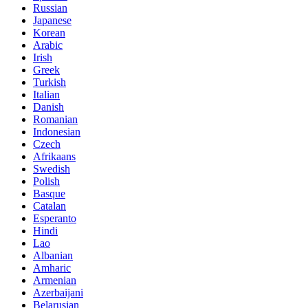
Russian
Japanese
Korean
Arabic
Irish
Greek
Turkish
Italian
Danish
Romanian
Indonesian
Czech
Afrikaans
Swedish
Polish
Basque
Catalan
Esperanto
Hindi
Lao
Albanian
Amharic
Armenian
Azerbaijani
Belarusian