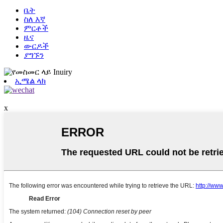
ቤት
ስለ እኛ
ምርቶች
ዜና
ውርዶች
ያግኙን
ኢሜል ላክ
x