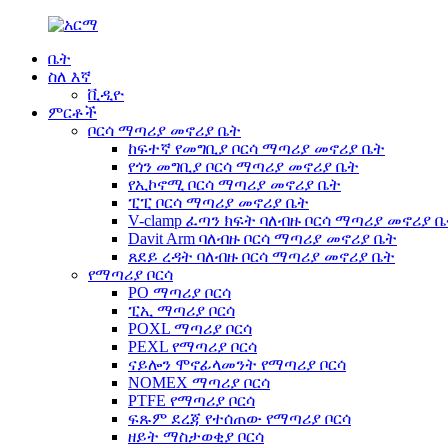
ቤት
ስለ እኛ
ቪዲዮ
ምርቶች
ቦርሳ ማጣሪያ መኖሪያ ቤት
ከፍተኛ የመግቢያ ቦርሳ ማጣሪያ መኖሪያ ቤት
የጎን መግቢያ ቦርሳ ማጣሪያ መኖሪያ ቤት
የኢኮኖሚ ቦርሳ ማጣሪያ መኖሪያ ቤት
ፒፒ ቦርሳ ማጣሪያ መኖሪያ ቤት
V-clamp ፈጣን ክፍት ባለብዙ ቦርሳ ማጣሪያ መኖሪያ 
Davit Arm ባለብዙ ቦርሳ ማጣሪያ መኖሪያ ቤት
ጸደይ ረዳት ባለብዙ ቦርሳ ማጣሪያ መኖሪያ ቤት
የማጣሪያ ቦርሳ
PO ማጣሪያ ቦርሳ
ፒኢ ማጣሪያ ቦርሳ
POXL ማጣሪያ ቦርሳ
PEXL የማጣሪያ ቦርሳ
ናይሎን ሞኖፊላመንት የማጣሪያ ቦርሳ
NOMEX ማጣሪያ ቦርሳ
PTFE የማጣሪያ ቦርሳ
ፍጹም ደረጃ የተሰጠው የማጣሪያ ቦርሳ
ዘይት ማስታወቂያ ቦርሳ