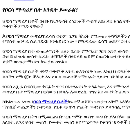
የቦርሳ ማጣሪያ ቤት እንዴት ይሠራል?
የቦርሳ ማጣሪያ ቤቶች በብዙ የኢንዱስትሪ ሂደቶች ውስጥ አስፈላጊ አካል ናቸው
ጥቅሞች ምንድ ናቸው?
A
ቦርሳ ማጣሪያ መኖሪያ
ከፈሳሽ ወይም ከጋዝ ዥረት የሚመጡ ቆሻሻዎችን ለ
የሚሰጥ ጠንካራ ሲሊንደሪክ ኮንቴይነር ነው። የሚጣራው ፈሳሽ ወይም ጋዝ ወ
የቦርሳ ማጣሪያ ቤት ውጤታማነት ቁልፉ በራሱ የማጣሪያ ቦርሳ ንድፍ ውስጥ
ጋዝ በከረጢቱ ውስጥ ሲፈስ, ቆሻሻዎች በላዩ ላይ ወይም በጨርቁ ውስጥ ተይዘ
ይህም ውጤታማነቱን ከፍ ያደርገዋል።
የቦርሳ ማጣሪያ ቤቶች ዋነኛ ጥቅሞች አንዱ ሁለገብነት ነው. እነዚህ ስርዓቶ
ቁሶችን የማበጀት ችሎታ እና የቦርሳ መጠኖች የማጣራት ሂደቱን በትክክል 
የቦርሳ አቧራ ሰብሳቢው ቅርፊት ጥገና በአንፃራዊነት ቀላል ነው, እና የማጣ
መኖሪያ ቤቱ የማጣሪያ ቦርሳውን በቀላሉ ለመድረስ, ጥገና እና መተካት ፈጣን 
ከቅልጥፍና አንፃር፣
ቦርሳ ማጣሪያ ቤቶች
ከፍተኛ ቆሻሻን የመያዝ አቅም አላቸ
ማስኬጃ ወጪዎችን ይቀንሳል. የቤቱ ዲዛይን የግፊት መቀነስን ይቀንሳል, የማ
የቦርሳ ማጣሪያ ቤትን በሚመርጡበት ጊዜ ግምት ውስጥ መግባት ያለባቸው በር
አለበት. እንደ ፍሰት መጠን, የሙቀት መጠን እና የሚወገዱ የቆሻሻ ዓይነቶች