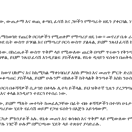
, ውጤታማ እና ወጪ ቆጣቢ ፈሳሽ እና ጋዞችን የማጣራት ዘዴን ያቀርባል. ነገር
ማስወገድ የጨርቅ ቦርሳዎችን የሚጠቀም የማጣሪያ ዘዴ ነው። መኖሪያ ቤቱ ራሱ
ደ ቤት ውስጥ ይገባል እና በማጣሪያ ቦርሳ ውስጥ ያልፋል, ይህም ንጹህ ፈሳሽ
 ነው. በከረጢቶች ውስጥ ጥቅም ላይ የሚውለው ጨርቅ በጣም ጥሩውን የቅን
ዋል, ይህም ንጹህ ፈሳሽ እንዲያልፍ ያስችለዋል. የቤቱ ዲዛይን ፍሰቱን በጠቅ
ች ከውሃ ህክምና እና ከኬሚካል ማቀነባበሪያ እስከ ምግብ እና መጠጥ ምርት ድ
ለመቆጣጠር ያስችላል, ይህም ሁሉንም ብክለቶች ከትላልቅ ቅንጣቶች እስከ ንዑ
ሪያ ቦርሳ በቆሻሻዎች ሲታገድ በቀላሉ ሊተካ ይችላል. ይህ ዝቅተኛ ጊዜን ያረጋ
እና ቀላል እንዲሆን ተደርጎ የተሰራ ነው.
ው, ይህም ማለት መተካት ከመፈለጋቸው በፊት ብዙ ቆሻሻዎችን በተሳካ ሁኔታ ይ
ጣሪያው ሂደት የፈሳሽ ወይም የጋዝ ፍሰትን በእጅጉ አይጎዳውም.
ካታ ምክንያቶች አሉ. የቤቱ መጠን እና ቁሳቁስ እና ጥቅም ላይ የሚውለው የ
 ያሉ ነገሮች ሁሉም በምርጫው ሂደት ላይ ተጽዕኖ ያሳድራሉ.