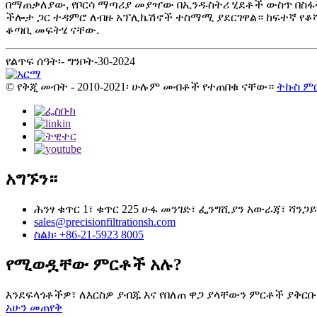
በማጠቃለያው, የቦርሳ ማጣሪያ መያዣው በኢንዱስትሪ ሂደቶች ውስጥ በስፋት 
ችሎታ ጋር ተዳምሮ ለብዙ አፕሊኬሽኖች ተስማሚ ያደርገዋል። ከፍተኛ የቆሻሻ
ቆጣቢ መፍትሄ ናቸው.
የልጥፍ ሰዓት፡- ግንቦት-30-2024
© የቅጂ መብት - 2010-2021፡ ሁሉም መብቶች የተጠበቁ ናቸው።
ትኩስ ም
አግኙን።
ሕንፃ ቁጥር 1፣ ቁጥር 225 ሁፋ መንገድ፣ ፌንግሺያን አውራጃ፣ ሻንጋይ 
sales@precisionfiltrationsh.com
ስልክ፡ +86-21-5923 8005
የሚወዷቸው ምርቶች አሉ?
እንደፍላጎቶችዎ፣ ለእርስዎ ያብጁ እና የበለጠ ዋጋ ያላቸውን ምርቶች ያቅርቡ
አሁን መጠየቅ