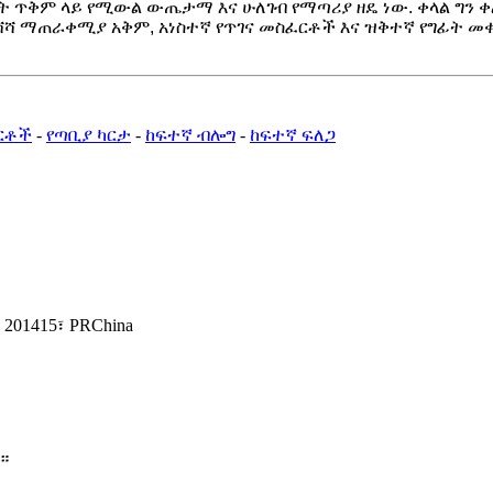
ጥቅም ላይ የሚውል ውጤታማ እና ሁለገብ የማጣሪያ ዘዴ ነው. ቀላል ግን ቀል
 ማጠራቀሚያ አቅም, አነስተኛ የጥገና መስፈርቶች እና ዝቅተኛ የግፊት መቀነ
ርቶች
-
የጣቢያ ካርታ
-
ከፍተኛ ብሎግ
-
ከፍተኛ ፍለጋ
201415፣ PRChina
።