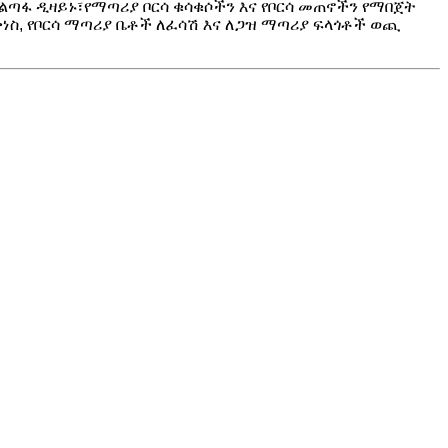
ጣፋ ዲዛይኑ፣የማጣሪያ ቦርሳ ቁሳቁሶችን እና የቦርሳ መጠኖችን የማበጀት
ስ, የቦርሳ ማጣሪያ ቤቶች ለፈሳሽ እና ለጋዝ ማጣሪያ ፍላጎቶች ወጪ