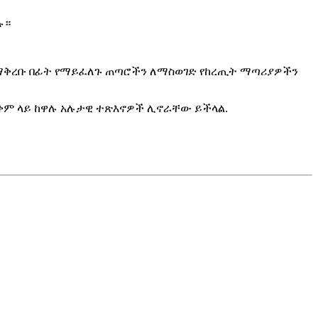
ሉ።
ከማቅረቡ በፊት የማይፈለጉ ጠጣሮችን ለማስወገድ የከረጢት ማጣሪያዎችን
ጥቅም ላይ ከዋሉ አሉታዊ ተጽእኖዎች ሊኖራቸው ይችላል.