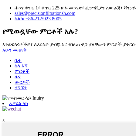
ሕንፃ ቁጥር 1፣ ቁጥር 225 ሁፋ መንገድ፣ ፌንግሺያን አውራጃ፣ ሻንጋይ 
sales@precisionfiltrationsh.com
ስልክ፡ +86-21-5923 8005
የሚወዷቸው ምርቶች አሉ?
እንደፍላጎቶችዎ፣ ለእርስዎ ያብጁ እና የበለጠ ዋጋ ያላቸውን ምርቶች ያቅርቡ
አሁን መጠየቅ
ቤት
ስለ እኛ
ምርቶች
ዜና
ውርዶች
ያግኙን
ኢሜል ላክ
x