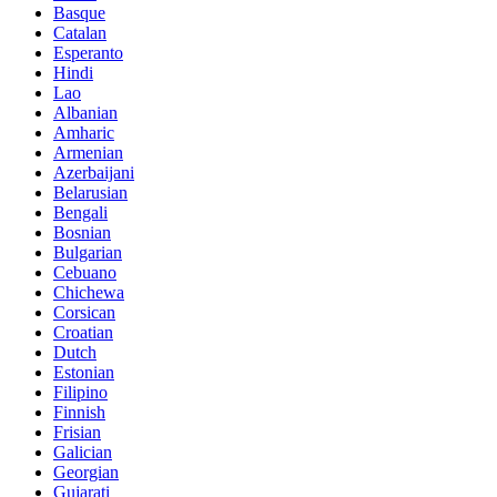
Basque
Catalan
Esperanto
Hindi
Lao
Albanian
Amharic
Armenian
Azerbaijani
Belarusian
Bengali
Bosnian
Bulgarian
Cebuano
Chichewa
Corsican
Croatian
Dutch
Estonian
Filipino
Finnish
Frisian
Galician
Georgian
Gujarati