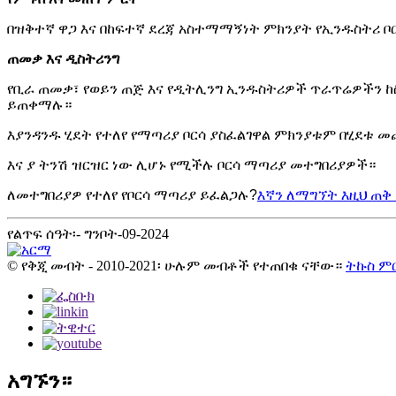
በዝቅተኛ ዋጋ እና በከፍተኛ ደረጃ አስተማማኝነት ምክንያት የኢንዱስትሪ 
ጠመቃ እና ዲስትሪንግ
የቢራ ጠመቃ፣ የወይን ጠጅ እና የዲትሊንግ ኢንዱስትሪዎች ጥራጥሬዎችን 
ይጠቀማሉ።
እያንዳንዱ ሂደት የተለየ የማጣሪያ ቦርሳ ያስፈልገዋል ምክንያቱም በሂደቱ
እና ያ ትንሽ ዝርዝር ነው ሊሆኑ የሚችሉ ቦርሳ ማጣሪያ መተግበሪያዎች።
ለመተግበሪያዎ የተለየ የቦርሳ ማጣሪያ ይፈልጋሉ?
እኛን ለማግኘት እዚህ ጠቅ
የልጥፍ ሰዓት፡- ግንቦት-09-2024
© የቅጂ መብት - 2010-2021፡ ሁሉም መብቶች የተጠበቁ ናቸው።
ትኩስ ም
አግኙን።