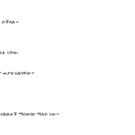
ሉ ይችላሉ።
ደፉ ናቸው.
ም መያዝ አለባቸው።
ም ብክለቶች ማስወገድ ማለት ነው።