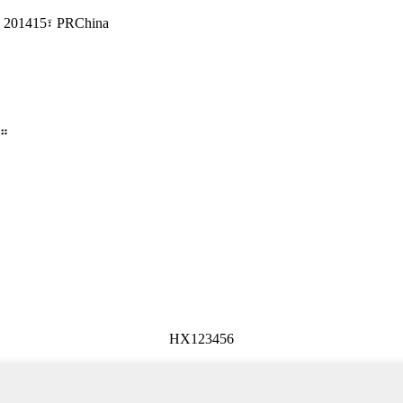
201415፣ PRChina
።
HX123456