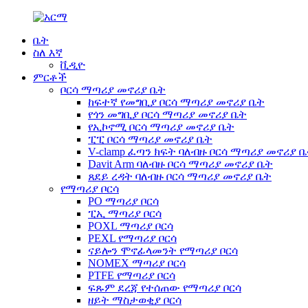
ቤት
ስለ እኛ
ቪዲዮ
ምርቶች
ቦርሳ ማጣሪያ መኖሪያ ቤት
ከፍተኛ የመግቢያ ቦርሳ ማጣሪያ መኖሪያ ቤት
የጎን መግቢያ ቦርሳ ማጣሪያ መኖሪያ ቤት
የኢኮኖሚ ቦርሳ ማጣሪያ መኖሪያ ቤት
ፒፒ ቦርሳ ማጣሪያ መኖሪያ ቤት
V-clamp ፈጣን ክፍት ባለብዙ ቦርሳ ማጣሪያ መኖሪያ 
Davit Arm ባለብዙ ቦርሳ ማጣሪያ መኖሪያ ቤት
ጸደይ ረዳት ባለብዙ ቦርሳ ማጣሪያ መኖሪያ ቤት
የማጣሪያ ቦርሳ
PO ማጣሪያ ቦርሳ
ፒኢ ማጣሪያ ቦርሳ
POXL ማጣሪያ ቦርሳ
PEXL የማጣሪያ ቦርሳ
ናይሎን ሞኖፊላመንት የማጣሪያ ቦርሳ
NOMEX ማጣሪያ ቦርሳ
PTFE የማጣሪያ ቦርሳ
ፍጹም ደረጃ የተሰጠው የማጣሪያ ቦርሳ
ዘይት ማስታወቂያ ቦርሳ