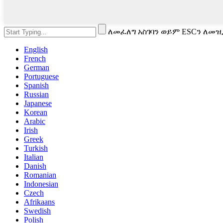
ለመፈለግ አስገባን ወይም ESCን ለመዝ
English
French
German
Portuguese
Spanish
Russian
Japanese
Korean
Arabic
Irish
Greek
Turkish
Italian
Danish
Romanian
Indonesian
Czech
Afrikaans
Swedish
Polish