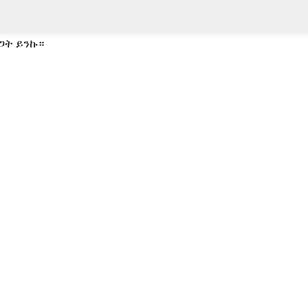
ጋት ይንኩ።