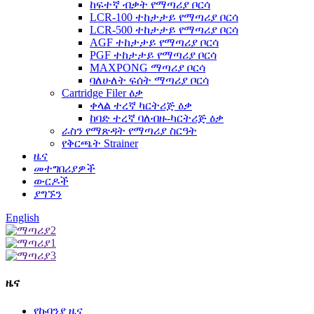
ከፍተኛ ብቃት የማጣሪያ ቦርሳ
LCR-100 ተከታታይ የማጣሪያ ቦርሳ
LCR-500 ተከታታይ የማጣሪያ ቦርሳ
AGF ተከታታይ የማጣሪያ ቦርሳ
PGF ተከታታይ የማጣሪያ ቦርሳ
MAXPONG ማጣሪያ ቦርሳ
ባለሁለት ፍሰት ማጣሪያ ቦርሳ
Cartridge Filer ዕቃ
ቀላል ተረኛ ካርትሪጅ ዕቃ
ከባድ ተረኛ ባለብዙ-ካርትሪጅ ዕቃ
ራስን የማጽዳት የማጣሪያ ስርዓት
የቅርጫት Strainer
ዜና
መተግበሪያዎች
ውርዶች
ያግኙን
English
ዜና
የኩባንያ ዜና