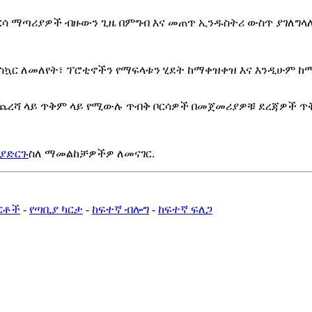
ቦርሳ ማጣሪያዎች ብዙውን ጊዜ በምግብ እና መጠጥ ኢንዱስትሪ ውስጥ ያገለግላ
ከስኳር ለመለየት፣ ፕሮቲኖችን የማፍላቱን ሂደት ከማቀዝቀዝ እና እንዲሁም 
 መጨረሻ ላይ ጥቅም ላይ የሚውሉ ጥብቅ ቦርሳዎች በመጀመሪያዎቹ ደረጃዎች 
 ያድርጉ
ስለ ማመልከቻዎችዎ ለመናገር.
ርቶች
-
የጣቢያ ካርታ
-
ከፍተኛ ብሎግ
-
ከፍተኛ ፍለጋ