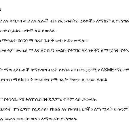
።
ውሃ እና ቀዝቃዛ ውሃ እና ሌሎች ብዙ የኢንዱስትሪ ሂደቶችን ለማከም ሊያገለግ
ወገድ ሲፈልጉ ጥቅም ላይ ይውላሉ.
 ለማጣራት በቦርሳ ማጣሪያ ቤቶች ውስጥ ይቀመጣሉ።
ች
ሁለቱም ውጤታማ እና ልዩ በሆነ መልኩ የተግባር ፍላጎቶችን ለማሟላት የተነ
ት ማጣሪያ ቤቶች ከማይዝግ ብረት የተሰሩ እና በተደጋጋሚ የ ASME ማህተ
ሚ የንዑስ ማይክሮን ቅንጣቶችን የማጣራት ችሎታ ሊኖረው ይገባል.
ይም የተገላቢጦሽ ኦስሞሲስ በተደጋጋሚ ጥቅም ላይ ይውላሉ.
ህንነት በማረጋገጥ የፌደራል፣ የክልል እና የአካባቢ ህጎችን ለማሟላት ሁሉን
ና መጠን መሰረት ውሃን ለማጣራት ያገለግላሉ.