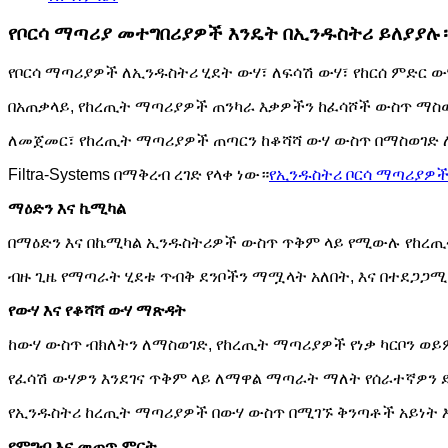
የቦርሳ ማጣሪያ መተግበሪያዎች እንዴት በኢንዱስትሪ ይለያያሉ
የቦርሳ ማጣሪያዎች ለኢንዱስትሪ ሂደት ውሃ፣ ለፍሳሽ ውሃ፣ የከርሰ ምድር 
በአጠቃላይ, የከረጢት ማጣሪያዎች ጠንካራ እቃዎችን ከፈሳሾች ውስጥ ማስ
ለመጀመር፣ የከረጢት ማጣሪያዎች ጠጣርን ከቆሻሻ ውሃ ውስጥ በማስወገድ
Filtra-Systems በማቅረብ ረገድ የላቀ ነው።
የኢንዱስትሪ ቦርሳ ማጣሪያዎ
ማዕድን እና ኬሚካል
በማዕድን እና በኬሚካል ኢንዱስትሪዎች ውስጥ ጥቅም ላይ የሚውሉ የከረጢ
ብዙ ጊዜ የማጣራት ሂደቱ ጥብቅ ደንቦችን ማሟላት አለበት, እና በተደጋጋ
የውሃ እና የቆሻሻ ውሃ ማጽዳት
ከውሃ ውስጥ ብክለትን ለማስወገድ, የከረጢት ማጣሪያዎች የነቃ ካርቦን ወ
የፈሳሽ ውሃዎን እንደገና ጥቅም ላይ ለማዋል ማጣራት ማለት የሰራተኛዎን ደ
የኢንዱስትሪ ከረጢት ማጣሪያዎች በውሃ ውስጥ በሚገኙ ቅንጣቶች አይነት እ
የምግብ እና መጠጥ ምርት