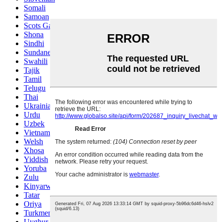
Somali
Samoan
Scots Gaelic
Shona
Sindhi
Sundanese
Swahili
Tajik
Tamil
Telugu
Thai
Ukrainian
Urdu
Uzbek
Vietnamese
Welsh
Xhosa
Yiddish
Yoruba
Zulu
Kinyarwanda
Tatar
Oriya
Turkmen
Uyghur