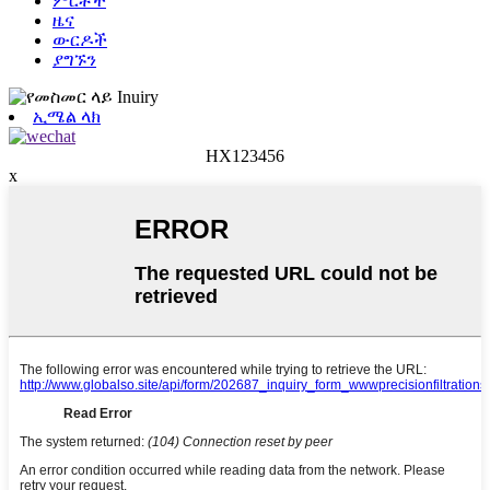
ምርቶች
ዜና
ውርዶች
ያግኙን
ኢሜል ላክ
HX123456
x