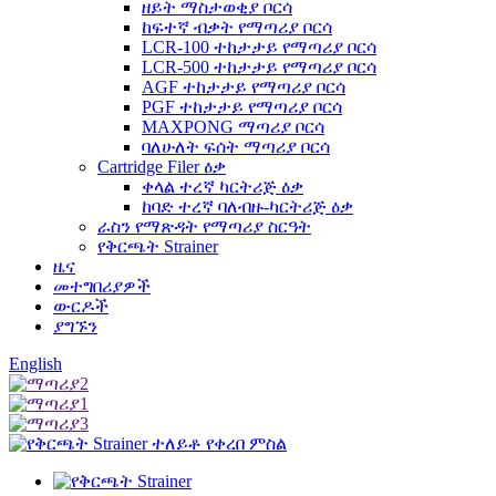
ዘይት ማስታወቂያ ቦርሳ
ከፍተኛ ብቃት የማጣሪያ ቦርሳ
LCR-100 ተከታታይ የማጣሪያ ቦርሳ
LCR-500 ተከታታይ የማጣሪያ ቦርሳ
AGF ተከታታይ የማጣሪያ ቦርሳ
PGF ተከታታይ የማጣሪያ ቦርሳ
MAXPONG ማጣሪያ ቦርሳ
ባለሁለት ፍሰት ማጣሪያ ቦርሳ
Cartridge Filer ዕቃ
ቀላል ተረኛ ካርትሪጅ ዕቃ
ከባድ ተረኛ ባለብዙ-ካርትሪጅ ዕቃ
ራስን የማጽዳት የማጣሪያ ስርዓት
የቅርጫት Strainer
ዜና
መተግበሪያዎች
ውርዶች
ያግኙን
English