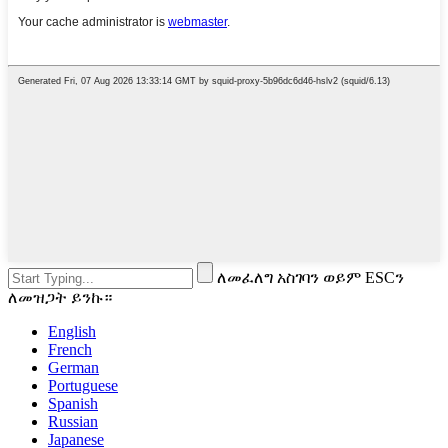
ለመፈለግ አስገባን ወይም ESCን
ለመዝጋት ይንኩ።
English
French
German
Portuguese
Spanish
Russian
Japanese