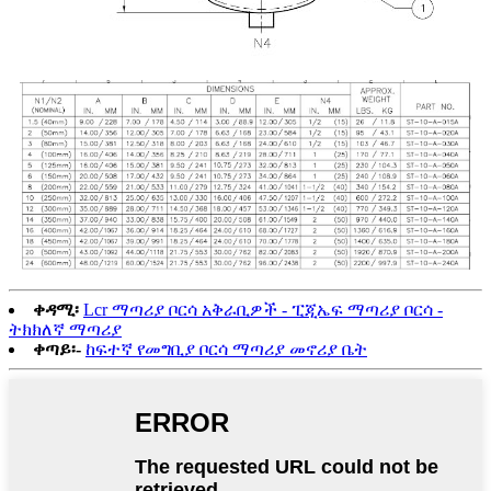
ቀዳሚ፡
Lcr ማጣሪያ ቦርሳ አቅራቢዎች - ፒጂኤፍ ማጣሪያ ቦርሳ -
ትክክለኛ ማጣሪያ
ቀጣይ፡-
ከፍተኛ የመግቢያ ቦርሳ ማጣሪያ መኖሪያ ቤት