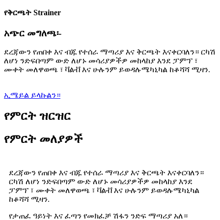
የቅርጫት Strainer
አጭር መግለጫ፡-
ደረጃውን የጠበቀ እና ብጁ የተሰራ ማጣሪያ እና ቅርጫት እናቀርባለን። ርካሽ
ለሆነ ንድፍ
በጣም ውድ ለሆኑ መሳሪያዎችዎ መከላከያ እንደ ፓምፕ ፣
ሙቀት መለዋወጫ ፣ ቫልቭ እና ሁሉንም ይወዳሉ
ሜካኒካል ከቆሻሻ ሚዛን.
ኢሜይል ይላኩልን።
የምርት ዝርዝር
የምርት መለያዎች
ደረጃውን የጠበቀ እና ብጁ የተሰራ ማጣሪያ እና ቅርጫት እናቀርባለን።
ርካሽ ለሆነ ንድፍ
በጣም ውድ ለሆኑ መሳሪያዎችዎ መከላከያ እንደ
ፓምፕ ፣ ሙቀት መለዋወጫ ፣ ቫልቭ እና ሁሉንም ይወዳሉ
ሜካኒካል
ከቆሻሻ ሚዛን.
የታጠፈ ዓይነት እና ፈጣን የመክፈቻ ሽፋን ንድፍ ማጣሪያ አለ።