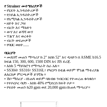
የ Strainer መተግበሪያዎች
• የሂደት ኢንዱስትሪዎች
• የኃይል ኢንዱስትሪዎች
• የኬሚካል ኢንዱስትሪዎች
• ዘይት እና ጋዝ
• ብረት እና ማዕድን
• ውሃ እና ቆሻሻ ውሃ
• ፐልፕ እና ወረቀት
• ብረት ወፍጮዎች
• የባህር ወዘተ......
ባህሪያት
• መደበኛ መጠን ማጣሪያ ከ 2" እስከ 52" እና ዲዛይን በ ASME b16.5
ክፍል 150, 300, 600, 1500 DIN እና JIS ደረጃ.
• እስከ 5 ማይክሮን የማጣራት ስራ አለ።
• SS304፣ SS316፣ SS316L፣ የካርቦን ስቲል ወይም ሞኔል ማቴሪያል
ለእርስዎ ምርጫዎች ይገኛሉ።
• ሽቦ ማሰሪያ - በነጠላ ወይም ባለብዙ ንብርብር የተመረጠ ቁሳቁስ።
• የተቦረቦረ ሳህን - እስከ 40% የሚደርስ ክፍት ቦታ።
• የፍሰት መጠን ከ20 gpm ወደ 20,000 gpm በነጠላ ማጣሪያ።