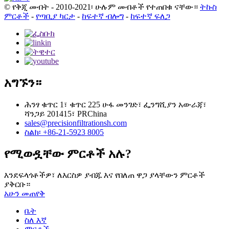
© የቅጂ መብት - 2010-2021፡ ሁሉም መብቶች የተጠበቁ ናቸው።
ትኩስ
ምርቶች
-
የጣቢያ ካርታ
-
ከፍተኛ ብሎግ
-
ከፍተኛ ፍለጋ
አግኙን።
ሕንፃ ቁጥር 1፣ ቁጥር 225 ሁፋ መንገድ፣ ፌንግሺያን አውራጃ፣
ሻንጋይ 201415፣ PRChina
sales@precisionfiltrationsh.com
ስልክ፡ +86-21-5923 8005
የሚወዷቸው ምርቶች አሉ?
እንደፍላጎቶችዎ፣ ለእርስዎ ያብጁ እና የበለጠ ዋጋ ያላቸውን ምርቶች
ያቅርቡ።
አሁን መጠየቅ
ቤት
ስለ እኛ