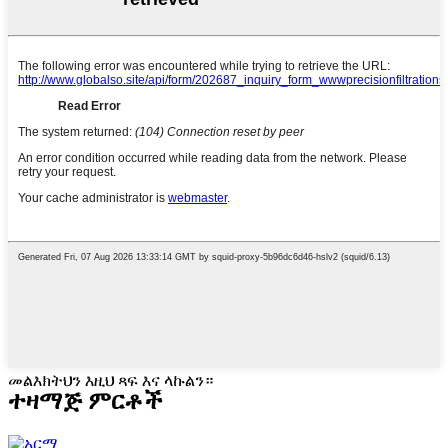
መልእክትህን እዚህ ጻፍ እና ላኩልን።
ተዛማጅ ምርቶች